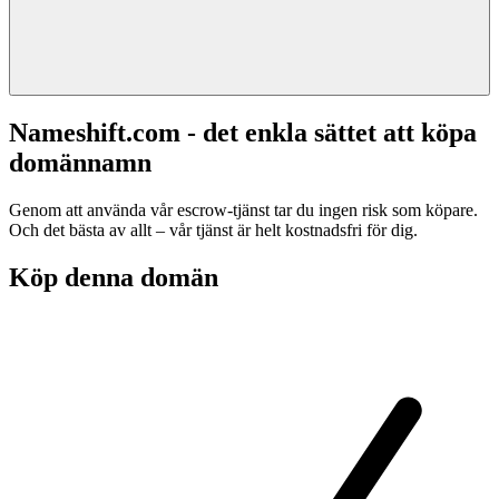
Nameshift.com - det enkla sättet att köpa
domännamn
Genom att använda vår escrow-tjänst tar du ingen risk som köpare.
Och det bästa av allt – vår tjänst är helt kostnadsfri för dig.
Köp denna domän