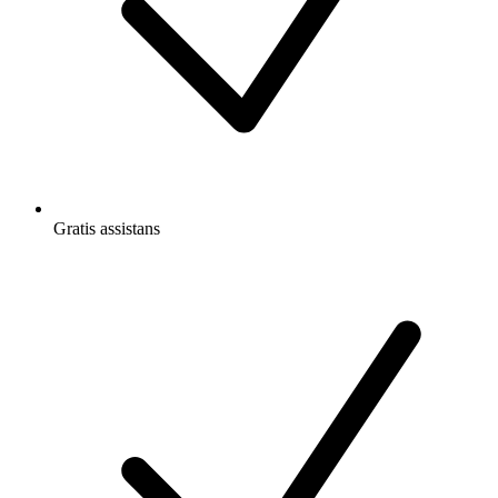
Gratis
assistans