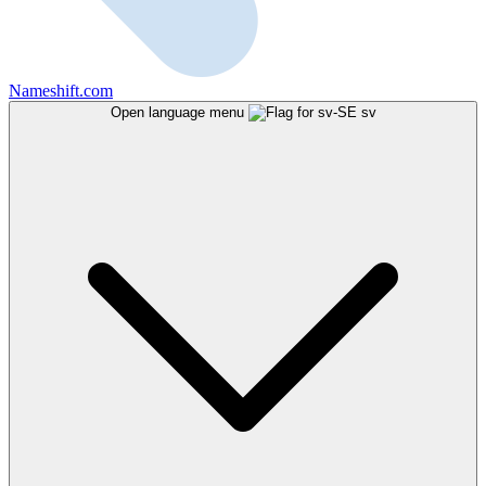
Nameshift.com
Open language menu
sv