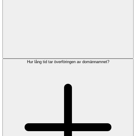
Hur lång tid tar överföringen av domännamnet?